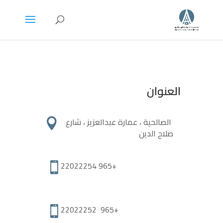
العنوان
الصالحية ، عمارة عبدالعزيز ، شارع

صلاح الدين
+965 22022254

+965 22022252
